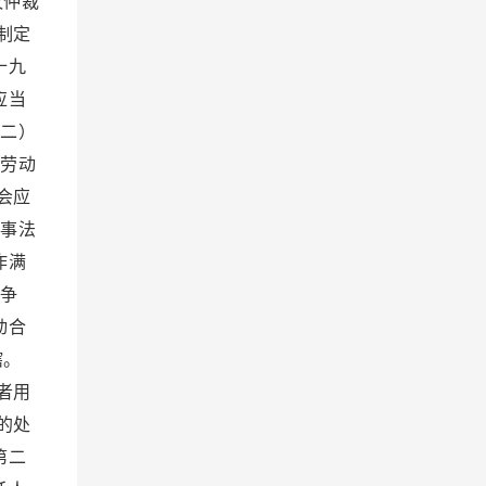
议仲裁
制定
十九
应当
二）
劳动
会应
事法
作满
争
动合
辖。
者用
的处
第二