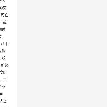
托人
的劳
者死亡
行或
的时
效，
。从中
裁时
存续
关系终
按照
、工
所根
申
请之