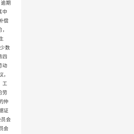
。逾期
其中
补偿
的，
生
少数
第四
劳动
议，
、工
的劳
的仲
据证
委员会
员会