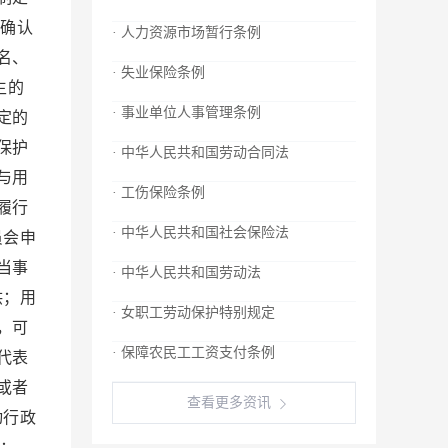
确认
· 人力资源市场暂行条例
名、
· 失业保险条例
生的
· 事业单位人事管理条例
定的
保护
· 中华人民共和国劳动合同法
与用
· 工伤保险条例
履行
· 中华人民共和国社会保险法
员会申
当事
· 中华人民共和国劳动法
供；用
· 女职工劳动保护特别规定
，可
· 保障农民工工资支付条例
代表
或者
查看更多资讯
动行政
：