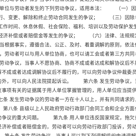
人单位与劳动者发生的下列劳动争议，适用本法： （一）因
行、变更、解除和终止劳动合同发生的争议； （三）因除
作时间、休息休假、社会保险、福利、培训以及劳动保护发
经济补偿或者赔偿金等发生的争议； （六）法律、法规规
当根据事实，遵循合法、公正、及时、着重调解的原则，依法
，劳动者可以与用人单位协商，也可以请工会或者第三方共同
劳动争议，当事人不愿协商、协商不成或者达成和解协议后不
解不成或者达成调解协议后不履行的，可以向劳动争议仲裁委
的外，可以向人民法院提起诉讼。 第六条 发生劳动争议，
议事项有关的证据属于用人单位掌握管理的，用人单位应当提
条 发生劳动争议的劳动者一方在十人以上，并有共同请求的
第八条 县级以上人民政府劳动行政部门会同工会和企业方面
动争议的重大问题。 第九条 用人单位违反国家规定，拖欠
经济补偿或者赔偿金的，劳动者可以向劳动行政部门投诉，劳
十条 发生劳动争议，当事人可以到下列调解组织申请调解