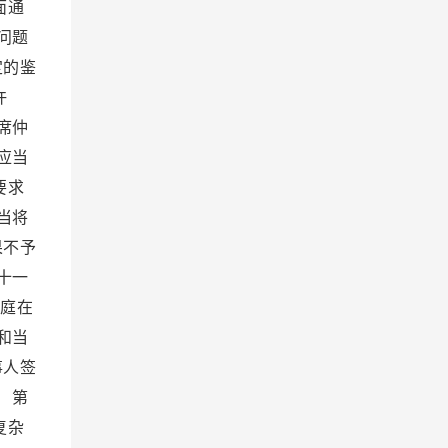
面通
问题
定的鉴
许
席仲
应当
要求
当将
果不予
十一
裁庭在
和当
事人签
 第
复杂