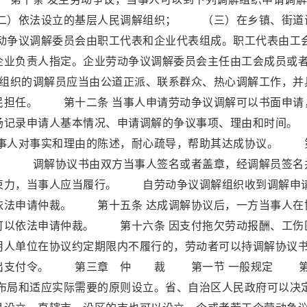
）依法设立的基层人民调解组织； （三）在乡镇、街道
争议调解委员会由职工代表和企业代表组成。职工代表由工
企业负责人指定。企业劳动争议调解委员会主任由工会成员或
组织的调解员应当由公道正派、联系群众、热心调解工作，并
民担任。 第十二条 当事人申请劳动争议调解可以书面申请
当场记录申请人基本情况、申请调解的争议事项、理由和时
当事人对事实和理由的陈述，耐心疏导，帮助其达成协议。 
书。 调解协议书由双方当事人签名或者盖章，经调解员签名
束力，当事人应当履行。 自劳动争议调解组织收到调解申
依法申请仲裁。 第十五条 达成调解协议后，一方当事人在
可以依法申请仲裁。 第十六条 因支付拖欠劳动报酬、工伤
用人单位在协议约定期限内不履行的，劳动者可以持调解协议
法发出支付令。 第三章 仲 裁 第一节 一般规定 
理布局和适应实际需要的原则设立。省、自治区人民政府可以决