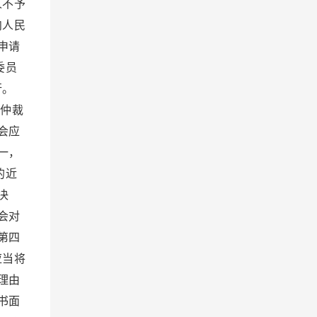
人不予
向人民
申请
委员
行。
仲裁
会应
一，
的近
决
会对
第四
应当将
理由
书面