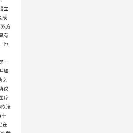
设立
会成
者双方
具有
，也
间。
第十
并加
请之
协议
医疗
书依法
第十
定在