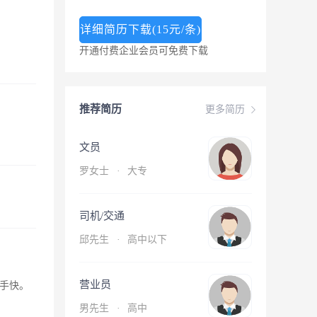
详细简历下载(15元/条)
开通付费企业会员可免费下载
推荐简历
更多简历
文员
罗女士
·
大专
司机/交通
邱先生
·
高中以下
营业员
手快。
男先生
·
高中